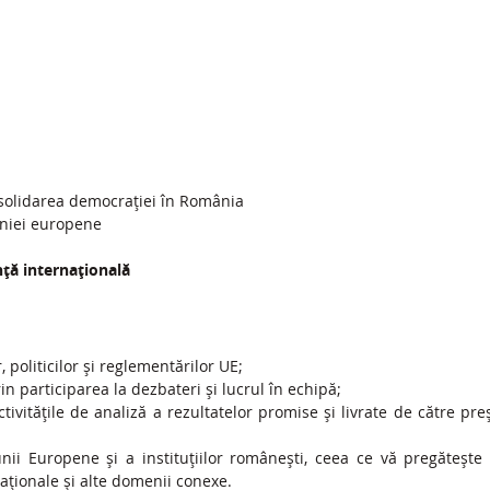
onsolidarea democrației în România
eniei europene
ță internațională
 politicilor și reglementărilor UE;
rin participarea la dezbateri și lucrul în echipă;
ctivitățile de analiză a rezultatelor promise și livrate de către pre
ii Europene și a instituțiilor românești, ceea ce vă pregătește
naționale și alte domenii conexe.