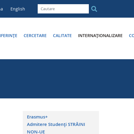
na
English
FERINȚE
CERCETARE
CALITATE
INTERNAȚIONALIZARE
C
Erasmus+
Admitere Studenți STRĂINI
NON-UE