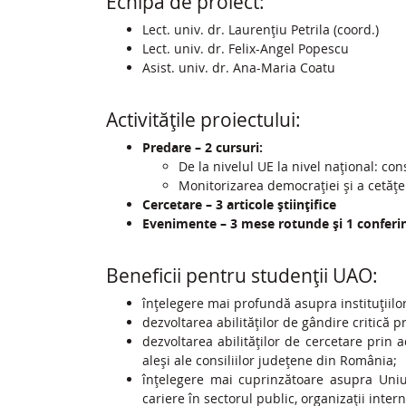
Echipa de proiect:
Lect. univ. dr. Laurențiu Petrila (coord.)
Lect. univ. dr. Felix-Angel Popescu
Asist. univ. dr. Ana-Maria Coatu
Activitățile proiectului:
Predare – 2 cursuri:
De la nivelul UE la nivel național: c
Monitorizarea democrației și a cetăț
Cercetare – 3 articole științifice
Evenimente – 3 mese rotunde și 1 conferin
Beneficii pentru studenții UAO:
înțelegere mai profundă asupra instituțiilor,
dezvoltarea abilităților de gândire critică p
dezvoltarea abilităților de cercetare prin a
aleși ale consiliilor județene din România;
înțelegere mai cuprinzătoare asupra Uniun
cariere în sectorul public, organizații inter