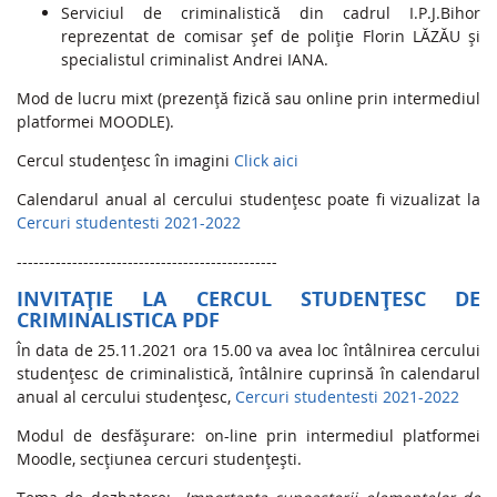
Serviciul de criminalistică din cadrul I.P.J.Bihor
reprezentat de comisar șef de poliție Florin LĂZĂU și
specialistul criminalist Andrei IANA.
Mod de lucru mixt (prezență fizică sau online prin intermediul
platformei MOODLE).
Cercul studențesc în imagini
Click aici
Calendarul anual al cercului studențesc poate fi vizualizat la
Cercuri studentesti 2021-2022
-----------------------------------------------
INVITAȚIE LA CERCUL STUDENȚESC DE
CRIMINALISTICA
PDF
În data de 25.11.2021 ora 15.00 va avea loc întâlnirea cercului
studențesc de criminalistică, întâlnire cuprinsă în calendarul
anual al cercului studențesc,
Cercuri studentesti 2021-2022
Modul de desfășurare: on-line prin intermediul platformei
Moodle, secțiunea cercuri studențești.