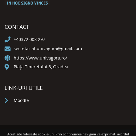
CONTACT
+40372 008 297
secretariat.univagora@gmail.com
https://www.univagora.ro/
Piața Tineretului 8, Oradea
LINK-URI UTILE
Moodle
Acest site foloseste cookie-uri! Prin continuarea navigarii va exprimati acordul
© 2026 Universitatea Agora din Oradea. Toate drepturile rezervate.