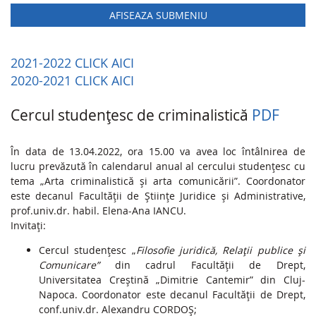
AFISEAZA SUBMENIU
2021-2022
CLICK AICI
2020-2021
CLICK AICI
Cercul studențesc de criminalistică
PDF
În data de 13.04.2022, ora 15.00 va avea loc întâlnirea de
lucru prevăzută în calendarul anual al cercului studențesc cu
tema „Arta criminalistică și arta comunicării”. Coordonator
este decanul Facultății de Științe Juridice și Administrative,
prof.univ.dr. habil. Elena-Ana IANCU.
Invitați:
Cercul studențesc „
Filosofie juridică, Relații publice și
Comunicare”
din cadrul Facultății de Drept,
Universitatea Creștină „Dimitrie Cantemir” din Cluj-
Napoca. Coordonator este decanul Facultății de Drept,
conf.univ.dr. Alexandru CORDOȘ;