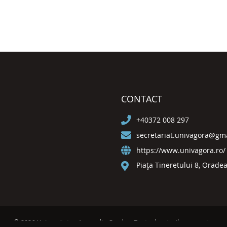
CONTACT
+40372 008 297
secretariat.univagora@gm
https://www.univagora.ro/
Piața Tineretului 8, Orade
© 2026 Universitatea Agora din Oradea. Toate drepturile rezervate.