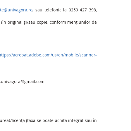
cte@univagora.ro
, sau telefonic la 0259 427 398,
 (în original și/sau copie, conform mențiunilor de
https://acrobat.adobe.com/us/en/mobile/scanner-
at.univagora@gmail.com.
reat/licenţă (taxa se poate achita integral sau în