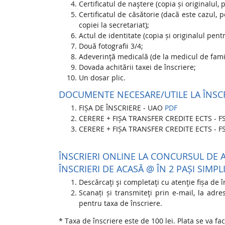
Certificatul de naştere (copia și originalul, 
Certificatul de căsătorie (dacă este cazul, 
copiei la secretariat);
Actul de identitate (copia și originalul pentr
Două fotografii 3/4;
Adeverinţă medicală (de la medicul de famil
Dovada achitării taxei de înscriere;
Un dosar plic.
DOCUMENTE NECESARE/UTILE LA ÎNSC
FIȘA DE ÎNSCRIERE - UAO
PDF
CERERE + FIȘA TRANSFER CREDITE ECTS - F
CERERE + FIȘA TRANSFER CREDITE ECTS - F
ÎNSCRIERI ONLINE LA CONCURSUL DE 
ÎNSCRIERI DE ACASĂ @ ÎN 2 PAȘI SIMPL
Descărcaţi şi completaţi cu atenţie fișa de 
Scanați și transmiteţi prin e-mail, la adre
pentru taxa de înscriere.
* Taxa de înscriere este de 100 lei. Plata se va fa