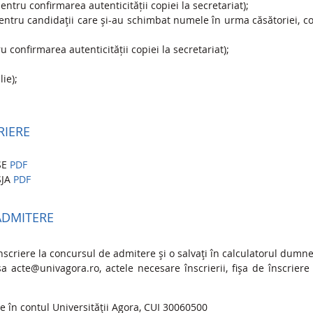
pentru confirmarea autenticității copiei la secretariat);
pentru candidaţii care şi-au schimbat numele în urma căsătoriei, co
u confirmarea autenticității copiei la secretariat);
ie);
RIERE
SE
PDF
SJA
PDF
ADMITERE
I
înscriere la concursul de admitere şi o salvaţi în calculatorul dumn
sa acte@univagora.ro, actele necesare înscrierii, fişa de înscrier
ce în contul Universităţii Agora, CUI 30060500