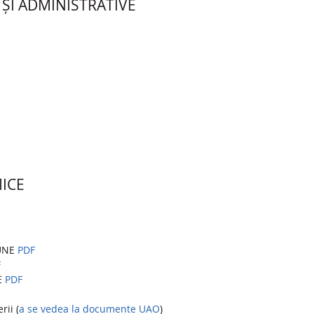
 ȘI ADMINISTRATIVE
ICE
IUNE
PDF
F
E
PDF
ii (
a se vedea la documente UAO
)