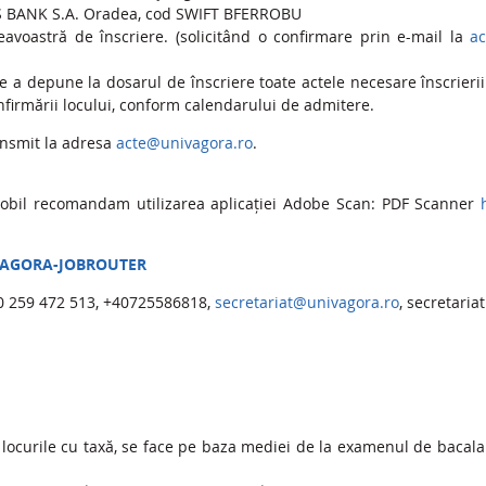
 BANK S.A. Oradea, cod SWIFT BFERROBU
avoastră de înscriere. (solicitând o confirmare prin e-mail la
a
de a depune la dosarul de înscriere toate actele necesare înscrierii
confirmării locului, conform calendarului de admitere.
ansmit la adresa
acte@univagora.ro
.
obil recomandam utilizarea aplicației Adobe Scan: PDF Scanner
AGORA-JOBROUTER
40 259 472 513, +40725586818,
secretariat@univagora.ro
, secretari
 locurile cu taxă, se face pe baza mediei de la examenul de bacalau