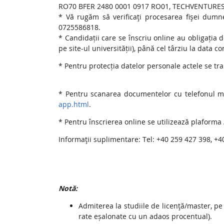
RO70 BFER 2480 0001 0917 RO01, TECHVENTURES
* Vă rugăm să verificaţi procesarea fişei dumne
0725586818.
* Candidații care se înscriu online au obligația 
pe site-ul universității), până cel târziu la data 
* Pentru protecția datelor personale actele se tr
* Pentru scanarea documentelor cu telefonul m
app.html
.
* Pentru înscrierea online se utilizează plaforma
Informaţii suplimentare: Tel: +40 259 427 398, +
Notă:
Admiterea la studiile de licenţă/master, pe
rate eșalonate cu un adaos procentual).