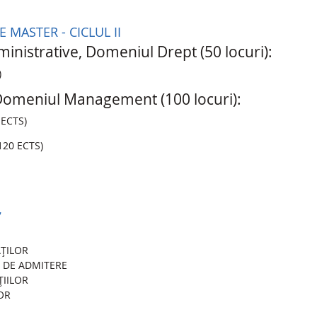
 MASTER - CICLUL II
dministrative, Domeniul Drept (50 locuri):
)
 Domeniul Management (100 locuri):
0 ECTS)
 120 ECTS)
7
AŢILOR
II DE ADMITERE
ŢIILOR
LOR