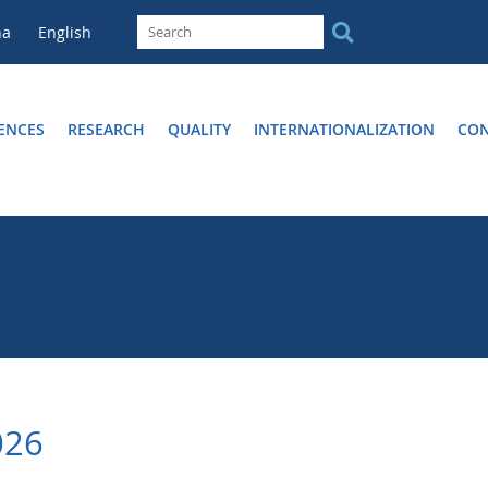
na
English
ENCES
RESEARCH
QUALITY
INTERNATIONALIZATION
CON
026