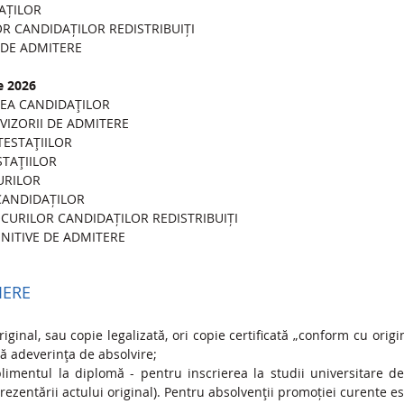
DAȚILOR
LOR CANDIDAȚILOR REDISTRIBUIȚI
E DE ADMITERE
e 2026
EREA CANDIDAŢILOR
OVIZORII DE ADMITERE
TESTAŢIILOR
STAŢIILOR
URILOR
 CANDIDAȚILOR
LOCURILOR CANDIDAȚILOR REDISTRIBUIȚI
FINITIVE DE ADMITERE
IERE
inal, sau copie legalizată, ori copie certificată „conform cu origin
tă adeverinţa de absolvire;
imentul la diplomă - pentru inscrierea la studii universitare de 
prezentării actului original). Pentru absolvenţii promoției curente e