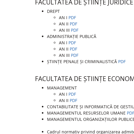
FACULTATEA DE ȘTIINȚE JURIDICE
DREPT
AN I
PDF
AN II
PDF
AN III
PDF
ADMINISTRAȚIE PUBLICĂ
AN I
PDF
AN II
PDF
AN III
PDF
ȘTIINȚE PENALE ȘI CRIMINALISTICĂ
PDF
FACULTATEA DE ȘTIINȚE ECONOM
MANAGEMENT
AN I
PDF
AN II
PDF
CONTABILITATE ȘI INFORMATICĂ DE GEST
MANAGEMENTUL RESURSELOR UMANE
PD
MANAGEMENTUL ORGANIZAȚIILOR PUBLIC
Cadrul normativ privind organizarea admiter